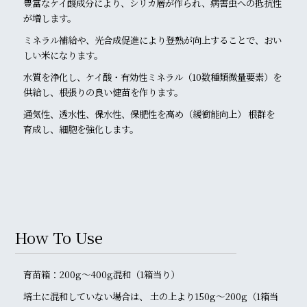
豊富なケイ酸成分により、シリカ層が作られ、病害虫への抵抗性
が増します。
ミネラル補給や、光合成促進により登熟が向上することで、おい
しい米になります。
水質を浄化し、ケイ酸・有効性ミネラル（10数種類微量要素）を
供給し、根張りの良い健苗を作ります。
通気性、透水性、保水性、保肥性を高め（緩衝能向上） 根群を
育成し、細胞を強化します。
How To Use
育苗箱：200g〜400g混和（1箱当り）
培土に混和していない場合は、 土の上より150g～200g（1箱当